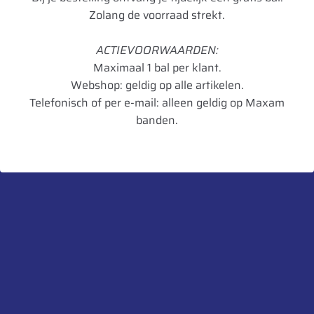
Zolang de voorraad strekt.
Loadindex
125
ACTIEVOORWAARDEN:
Speedindex
B
Maximaal 1 bal per klant.
TL/TT
TL
Webshop: geldig op alle artikelen.
Telefonisch of per e-mail: alleen geldig op Maxam
Breedte in mm
357
banden.
Diameter in mm
1251
UnitCode
STK
Belaste Straal
566
Aanbevolen velg
W11
Toegestane velg
W10 W12