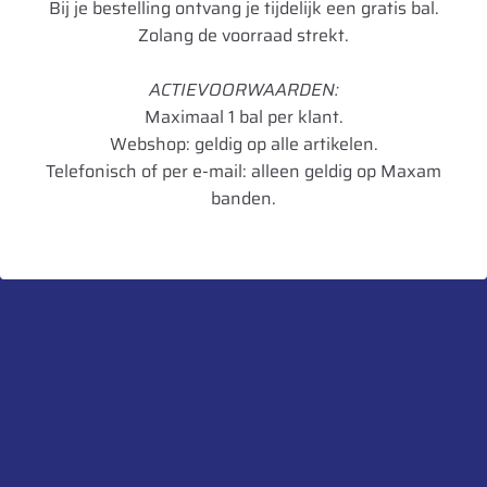
Bij je bestelling ontvang je tijdelijk een gratis bal.
Breedte
1500
Zolang de voorraad strekt.
Vierkant
60 mm
ACTIEVOORWAARDEN:
Spoorbreedte
1500 mm
Maximaal 1 bal per klant.
Webshop: geldig op alle artikelen.
Bouten
6/18 x 1,5
Telefonisch of per e-mail: alleen geldig op Maxam
Aansluitmaat
161/205/6
banden.
Lagers
30208-30211
Snelheid As
40 km/u
Kg enkele as
4800 Kg
Kg tandem
3500 Kg
UnitCode
STK