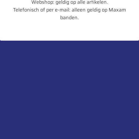
Webshop: geldig op alle artikelen.
Telefonisch of per e-mail: alleen geldig op Maxam
Diameter in mm
1491
banden.
Artikelnummer
8059971003864
UnitCode
STK
Profiel diepte
52
Belaste Straal
660
Gewicht
163
Aanbevolen velg
DW18L
Toegestane velg
W18L,DW20B
Heb je een vraag over dit product?