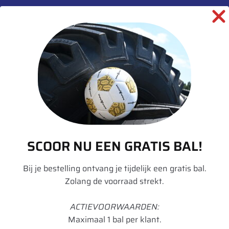
Aanvullende informatie
Merk
Trelleborg
Model
TM800
Breedte
600
Hoogte
65
Radiaal/Diagonaal
Radiaal
SCOOR NU EEN GRATIS BAL!
Inchmaat
28
Loadindex
147
Bij je bestelling ontvang je tijdelijk een gratis bal.
Zolang de voorraad strekt.
Speedindex
D
ACTIEVOORWAARDEN:
TL/TT
TL
Maximaal 1 bal per klant.
Breedte in mm
590