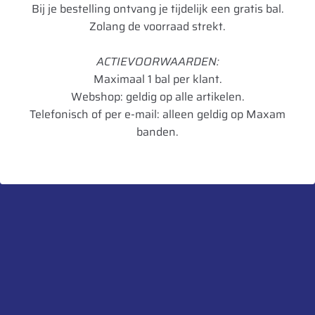
Bij je bestelling ontvang je tijdelijk een gratis bal.
Model
606 A
Zolang de voorraad strekt.
Breedte
300
ACTIEVOORWAARDEN:
Vierkant
60 mm
Maximaal 1 bal per klant.
Webshop: geldig op alle artikelen.
Spoorbreedte
300 mm
Telefonisch of per e-mail: alleen geldig op Maxam
Bouten
6/18 x 1,5
banden.
Aansluitmaat
161/205/6
Lagers
30207-30211
Snelheid As
40 km/u
Kg enkele as
2000 Kg
UnitCode
STK