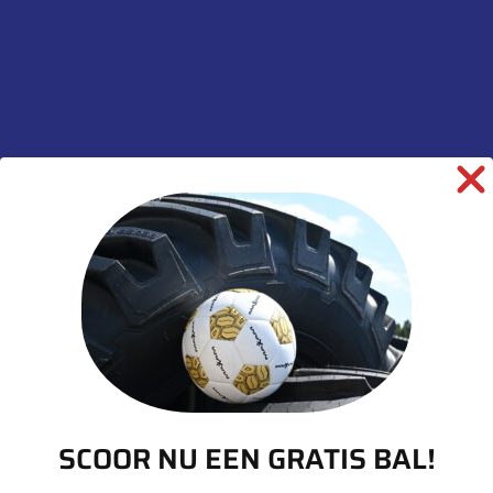
Toevoegen aan winkelwagen
SKU:
00000772
Categorieën:
Aseinden
,
Assen
,
Landbouw
informatie over dit product:
Beschrijving
Aanvullende informatie
SCOOR NU EEN GRATIS BAL!
Merk
Monroc