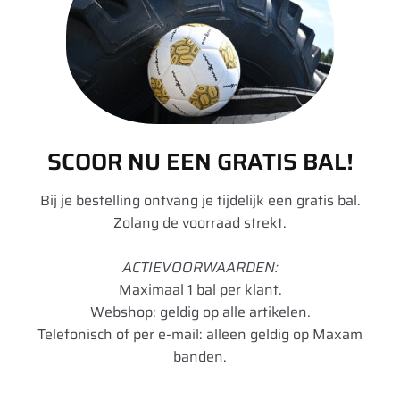
Add to cart
W2
(1)
W3
(1)
Binnenbandpleister – Rema
W4
(1)
Tip Top – Nr 7B – 150 x 75
W5
(1)
mm
SCOOR NU EEN GRATIS BAL!
W6
(1)
Inhoud: 10 stuks
€
24,85
Bij je bestelling ontvang je tijdelijk een gratis bal.
Zolang de voorraad strekt.
Add to cart
ACTIEVOORWAARDEN:
Maximaal 1 bal per klant.
Binnenventiel LB/EM kort,
Webshop: geldig op alle artikelen.
met binnenveer
Telefonisch of per e-mail: alleen geldig op Maxam
banden.
€
1,00