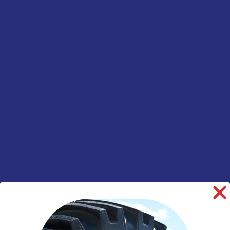
TR 414
(1)
€
2,00
TR 415
(1)
Add to cart
TR 418
(1)
TR 575
(1)
Bandenpomp –
TR 600 HP
(1)
EURODAINU – PW / VW –
0,7 t/m 12 bar
TR 618 A
(1)
€
61,15
TR 623 A
(1)
TR SP2
(1)
Add to cart
TRJ 670
(1)
TRJ 690
(1)
Binnenbandpleister – Rema
Tip Top – Nr 1 – 35 mm
TRJ 691
(1)
Inhoud: 30 stuks
VG 8
(1)
€
12,95
W1
(1)