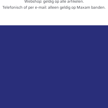
Webshop: geldig op alle artikelen.
Telefonisch of per e-mail: alleen geldig op Maxam banden.
Neem contact op
Rustvenseweg 2, 5375 KW Reek
NEN
WEBSHOP
Ekkersrijt 1104, 5692 AC Son, Nederland
Reek: 0486 – 479797
Son: 0499 – 474900