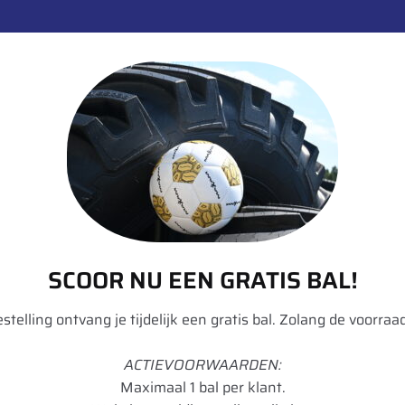
€
1,00
Excl. BTW
Toevoegen aan
Categorieën:
Auto
,
Divers
,
Hulpma
SCOOR NU EEN GRATIS BAL!
bestelling ontvang je tijdelijk een gratis bal. Zolang de voorraad
informatie over dit product:
ACTIEVOORWAARDEN:
Maximaal 1 bal per klant.