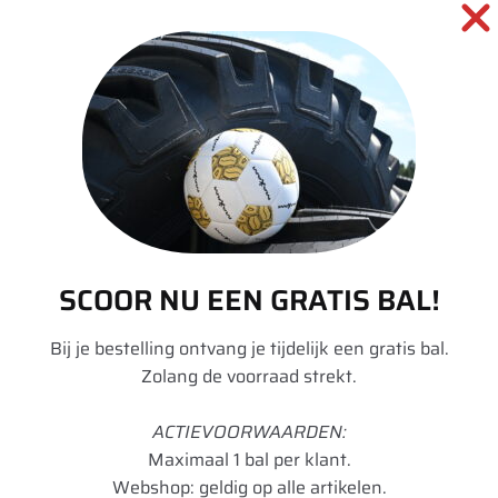
SKU:
00039890
Categorieën:
Gereedschap en Toebehoren
,
Hulpmateriaal
,
Montage middelen
informatie over dit product:
Beschrijving
SCOOR NU EEN GRATIS BAL!
Aanvullende informatie
Bij je bestelling ontvang je tijdelijk een gratis bal.
Zolang de voorraad strekt.
Merk
Rema Tip Top
ACTIEVOORWAARDEN:
Maximaal 1 bal per klant.
Type voertuig
Landbouw
Webshop: geldig op alle artikelen.