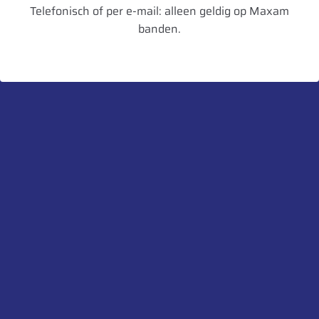
Verpakkingseenheid
1
Telefonisch of per e-mail: alleen geldig op Maxam
banden.
Artikelnummer
4003115930077
UnitCode
STK
Heb je een vraag over dit product?
Neem contact met ons op.