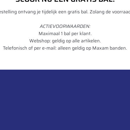
bestelling ontvang je tijdelijk een gratis bal. Zolang de voorraad
ACTIEVOORWAARDEN:
a Tip Top
Maximaal 1 bal per klant.
,5
Webshop: geldig op alle artikelen.
Telefonisch of per e-mail: alleen geldig op Maxam banden.
ndverzet, Landbouw, Personenwagen, Vrachtwagen
03115093215
K