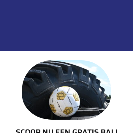
Inhoud: 40 stuks
Toevoegen aan
SKU:
00039614
Categorieën:
Combipleister
,
Hulp
informatie over dit product:
SCOOR NU EEN GRATIS BAL!