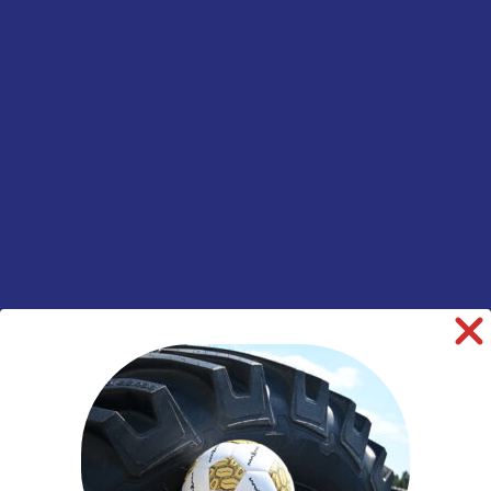
vast
Informatie aanvragen
SKU:
00036414
Categorieën:
Landbouw
,
Tractor
,
Velgen
informatie over dit product:
Beschrijving
Aanvullende informatie