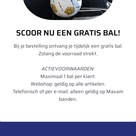
Merk
Divers
Model
W
Velgdiameter
36
SCOOR NU EEN GRATIS BAL!
Velgbreedte
11
Bij je bestelling ontvang je tijdelijk een gratis bal.
Zolang de voorraad strekt.
Schijfdikte
12 mm
UnitCode
STK
ACTIEVOORWAARDEN:
Maximaal 1 bal per klant.
Webshop: geldig op alle artikelen.
Telefonisch of per e-mail: alleen geldig op Maxam
Heb je een vraag over dit product?
banden.
Neem contact met ons op.