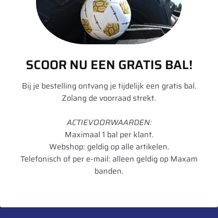
Aanvullende informatie
Merk
Divers
Model
W
SCOOR NU EEN GRATIS BAL!
Velgdiameter
36
Bij je bestelling ontvang je tijdelijk een gratis bal.
Velgbreedte
10
Zolang de voorraad strekt.
Schijfdikte
12 mm
ACTIEVOORWAARDEN:
UnitCode
STK
Maximaal 1 bal per klant.
Webshop: geldig op alle artikelen.
Telefonisch of per e-mail: alleen geldig op Maxam
banden.
Heb je een vraag over dit product?
Neem contact met ons op.