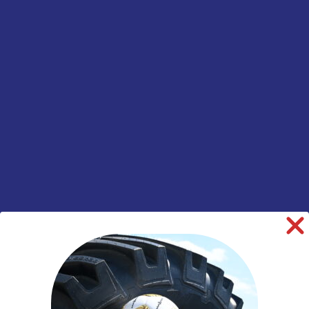
Tractorvelg
vast
Informatie aanvragen
SKU:
00019411
Categorieën:
Landbouw
,
Tractor
,
Velgen
informatie over dit product:
Beschrijving