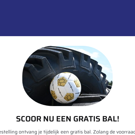
SKU:
00019657
Categorieën:
Landbouw
,
Tractor
,
informatie over dit product:
SCOOR NU EEN GRATIS BAL!
bestelling ontvang je tijdelijk een gratis bal. Zolang de voorraad
Divers