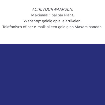
W
ACTIEVOORWAARDEN:
Maximaal 1 bal per klant.
50
Webshop: geldig op alle artikelen.
10
Telefonisch of per e-mail: alleen geldig op Maxam banden.
15 mm
STK
Neem contact op