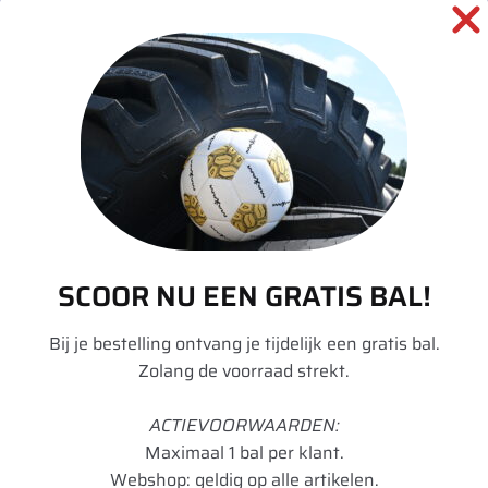
SKU:
00036462
Categorieën:
Landbouw
,
Tractor
,
Velgen
informatie over dit product:
Beschrijving
SCOOR NU EEN GRATIS BAL!
Aanvullende informatie
Bij je bestelling ontvang je tijdelijk een gratis bal.
Zolang de voorraad strekt.
Merk
Divers
Model
W
ACTIEVOORWAARDEN:
Maximaal 1 bal per klant.
Velgdiameter
50
Webshop: geldig op alle artikelen.