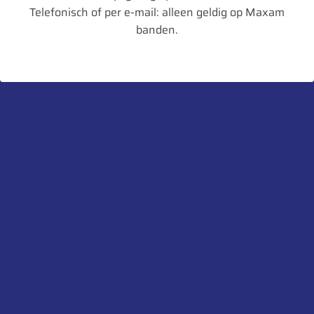
Velgbreedte
12
Telefonisch of per e-mail: alleen geldig op Maxam
banden.
Schijfdikte
15 mm
UnitCode
STK
Heb je een vraag over dit product?
Neem contact met ons op.