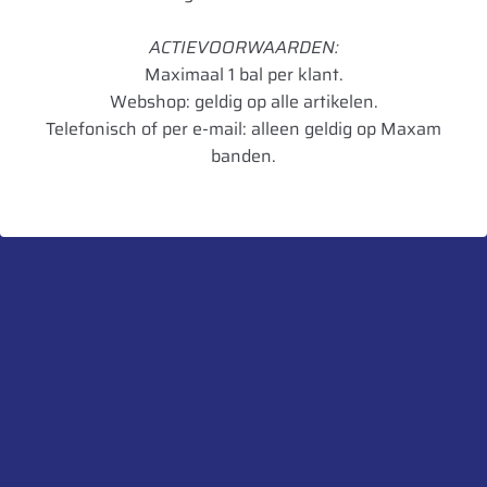
Aanvullende informatie
ACTIEVOORWAARDEN:
Merk
Hofmann
Maximaal 1 bal per klant.
Webshop: geldig op alle artikelen.
Model
164
Telefonisch of per e-mail: alleen geldig op Maxam
Type voertuig
Personenwagen
banden.
Materiaal
Zink
Verpakkingseenheid
100
Artikelnummer
4049256038371
UnitCode
pak
Heb je een vraag over dit product?
Neem contact met ons op.