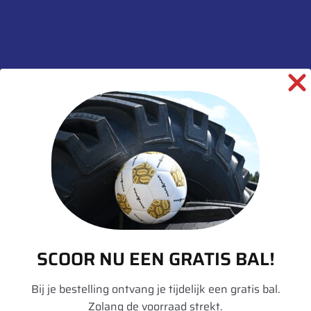
Op voorraad (kan
nabesteld worden)
Toevoegen aan winkelwagen
SKU:
00039070
Categorieën:
Gewichten
,
Hulpmateriaal
informatie over dit product:
SCOOR NU EEN GRATIS BAL!
Beschrijving
Bij je bestelling ontvang je tijdelijk een gratis bal.
Zolang de voorraad strekt.