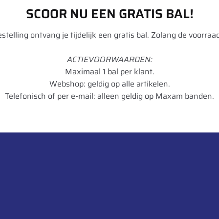
SCOOR NU EEN GRATIS BAL!
bestelling ontvang je tijdelijk een gratis bal. Zolang de voorraad
Rema Tip Top
ACTIEVOORWAARDEN:
Maximaal 1 bal per klant.
161
Webshop: geldig op alle artikelen.
Personenwagen
Telefonisch of per e-mail: alleen geldig op Maxam banden.
Zink
50
4046627089437
pak