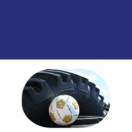
€
31,55
€
11,10
Excl. BT
Inhoud: 50 stuks
Toevoegen aan
SKU:
00039251
Categorieën:
Gewichten
,
Hulpmat
informatie over dit product: