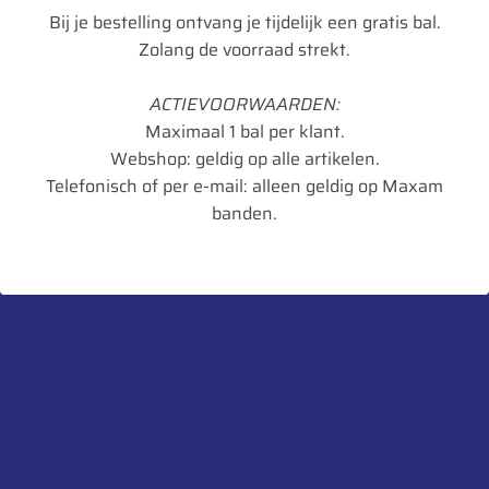
informatie over dit product:
Bij je bestelling ontvang je tijdelijk een gratis bal.
Beschrijving
Zolang de voorraad strekt.
Aanvullende informatie
ACTIEVOORWAARDEN:
Maximaal 1 bal per klant.
Webshop: geldig op alle artikelen.
Merk
Rema Tip Top
Telefonisch of per e-mail: alleen geldig op Maxam
banden.
Model
666
Type voertuig
Personenwagen
Materiaal
Zink
Verpakkingseenheid
50
Artikelnummer
4046627089536
UnitCode
pak