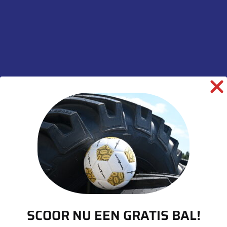
Inhoud: 50 stuks
Op voorraad
Toevoegen aan winkelwagen
SKU:
00039262
Categorieën:
Gewichten
,
Hulpmateriaal
,
Outlet
SCOOR NU EEN GRATIS BAL!