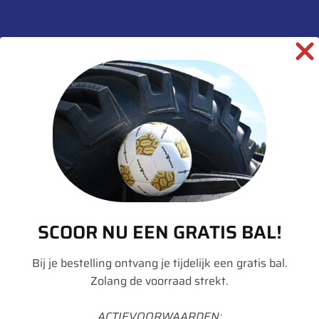
Aanvullende informatie
Merk
Michelin
Model
Axiobib 2
Breedte
650
Hoogte
85
Radiaal/Diagonaal
Radiaal
Inchmaat
42
SCOOR NU EEN GRATIS BAL!
Loadindex
183
Speedindex
D
Bij je bestelling ontvang je tijdelijk een gratis bal.
Zolang de voorraad strekt.
Loadindex 2
180
ACTIEVOORWAARDEN:
Speedindex 2
E