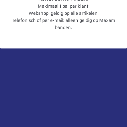
Maximaal 1 bal per klant.
TL/TT
TL
Webshop: geldig op alle artikelen.
Telefonisch of per e-mail: alleen geldig op Maxam
Breedte in mm
670
banden.
Diameter in mm
2164
Artikelnummer
3528705307646
UnitCode
STK
Profiel diepte
61
Belaste Straal
939
Gewicht
390
Aanbevolen velg
DW23B
Toegestane velg
DW21B