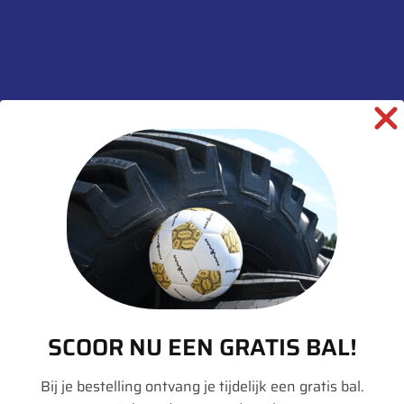
Toevoegen aan winkelwagen
SKU:
00038472
Categorieën:
Hulpmateriaal
,
Ventielen
,
Ventielvoet
informatie over dit product:
Beschrijving
SCOOR NU EEN GRATIS BAL!
Aanvullende informatie
Bij je bestelling ontvang je tijdelijk een gratis bal.