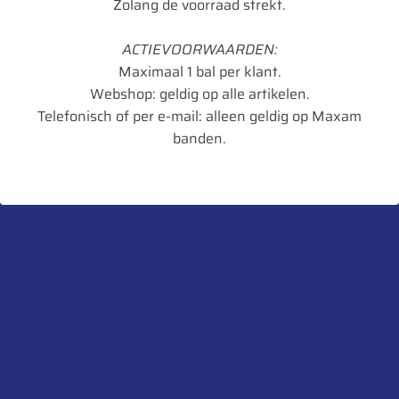
Zolang de voorraad strekt.
Merk
Eco-Line
ACTIEVOORWAARDEN:
Maximaal 1 bal per klant.
Model
TR SP2
Webshop: geldig op alle artikelen.
Type voertuig
Grondverzet, Landbouw
Telefonisch of per e-mail: alleen geldig op Maxam
banden.
Materiaal
Messing
Ventielgat
20.5
Verpakkingseenheid
1
Artikelnummer
8711646611599
UnitCode
STK
Heb je een vraag over dit product?