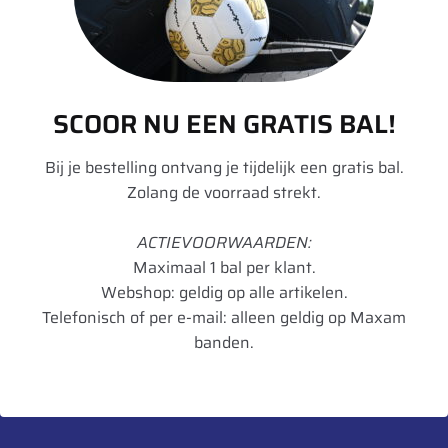
informatie over dit product:
Beschrijving
Aanvullende informatie
SCOOR NU EEN GRATIS BAL!
Bij je bestelling ontvang je tijdelijk een gratis bal.
Merk
SW-Stahl
Zolang de voorraad strekt.
Type voertuig
Grondverzet,
ACTIEVOORWAARDEN:
Landbouw,
Maximaal 1 bal per klant.
Personenwagen,
Webshop: geldig op alle artikelen.
Telefonisch of per e-mail: alleen geldig op Maxam
Vrachtwagen
banden.
Verpakkingseenheid
1
Artikelnummer
4033592011044
UnitCode
STK