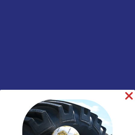
Levertijd: 3-4
werkdagen
Toevoegen aan winkelwagen
Informatie aanvragen
SKU:
00044679
Categorieën:
Divers
,
Gereedschap en
Toebehoren
,
Hulpmateriaal