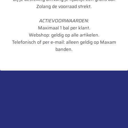
Aanvullende informatie
Zolang de voorraad strekt.
ACTIEVOORWAARDEN:
Merk
Rema Tip Top
Maximaal 1 bal per klant.
Model
124 TL
Webshop: geldig op alle artikelen.
Telefonisch of per e-mail: alleen geldig op Maxam
Type voertuig
Grondverzet,
banden.
Landbouw,
Vrachtwagen
Verpakkingseenheid
10
Artikelnummer
4003115021249
UnitCode
pak