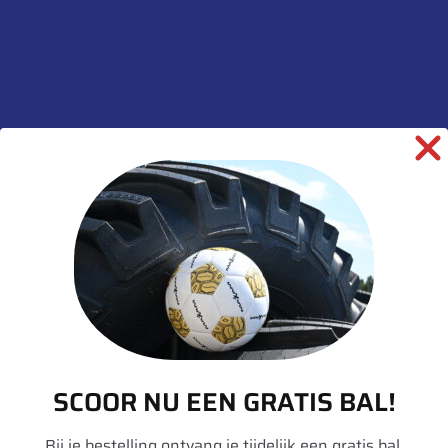
Op voorraad (kan
nabesteld worden)
Toevoegen aan winkelwagen
SKU:
00039496
Categorieën:
Hulpmateriaal
,
Radiaalpleister
,
Reparatie middelen
informatie over dit product:
SCOOR NU EEN GRATIS BAL!
Beschrijving
Bij je bestelling ontvang je tijdelijk een gratis bal.