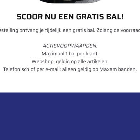
SCOOR NU EEN GRATIS BAL!
Wonder
40 MS
bestelling ontvang je tijdelijk een gratis bal. Zolang de voorraad
40
ACTIEVOORWAARDEN:
Vrachtwagen
Maximaal 1 bal per klant.
Webshop: geldig op alle artikelen.
Messing
Telefonisch of per e-mail: alleen geldig op Maxam banden.
Gebogen
16
1
8033282010469
STK