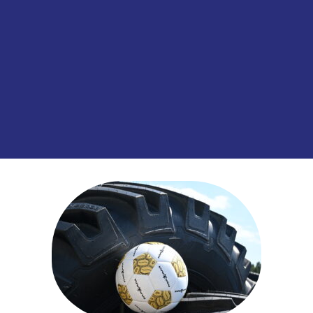
Toevoegen aan
SKU:
00038423
Categorieën:
Hulpmateriaal
,
Meta
informatie over dit product: