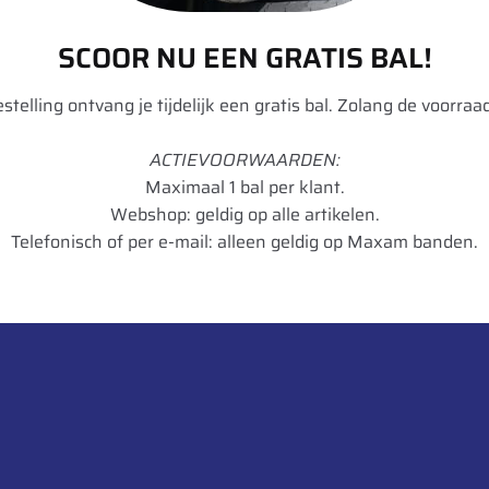
SCOOR NU EEN GRATIS BAL!
Eco-Line
TR 623 A
bestelling ontvang je tijdelijk een gratis bal. Zolang de voorraad
57
ACTIEVOORWAARDEN:
Grondverzet, Landbouw
Maximaal 1 bal per klant.
Webshop: geldig op alle artikelen.
Messing
Telefonisch of per e-mail: alleen geldig op Maxam banden.
Gebogen
16
1
4049256134165
STK