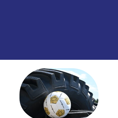
Toevoegen aan
SKU:
00038477
Categorieën:
Hulpmateriaal
,
Meta
informatie over dit product: