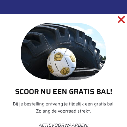
informatie over dit product:
Beschrijving
Aanvullende informatie
Merk
Vredestein
Model
Traxion Optimall
SCOOR NU EEN GRATIS BAL!
Breedte
710
Hoogte
75
Bij je bestelling ontvang je tijdelijk een gratis bal.
Zolang de voorraad strekt.
Radiaal/Diagonaal
Radiaal
Inchmaat
42
ACTIEVOORWAARDEN: