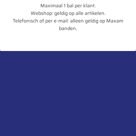
Maximaal 1 bal per klant.
Loadindex
189
Webshop: geldig op alle artikelen.
Telefonisch of per e-mail: alleen geldig op Maxam
Speedindex
D
banden.
TL/TT
TL
Breedte in mm
730
Diameter in mm
2160
Artikelnummer
8714692344909
UnitCode
STK
Belaste Straal
965
Aanbevolen velg
DW25B
Toegestane velg
DW23B