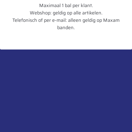
Maximaal 1 bal per klant.
Loadindex
182
Webshop: geldig op alle artikelen.
Telefonisch of per e-mail: alleen geldig op Maxam
Speedindex
D
banden.
TL/TT
TL
Breedte in mm
730
Diameter in mm
2060
Artikelnummer
8714692350719
UnitCode
STK
Belaste Straal
910
Aanbevolen velg
DW25B
Toegestane velg
DW23B