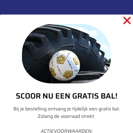
informatie over dit product:
Beschrijving
Aanvullende informatie
Merk
Vredestein
Model
Traxion Optimall
SCOOR NU EEN GRATIS BAL!
Breedte
710
Hoogte
70
Bij je bestelling ontvang je tijdelijk een gratis bal.
Zolang de voorraad strekt.
Radiaal/Diagonaal
Radiaal
Inchmaat
42
ACTIEVOORWAARDEN: