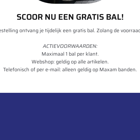
-
p
Categorieën:
Banden
,
Landbouw
,
-
a
p
r
0
T
M
r
SCOOR NU EEN GRATIS BAL!
a
o
,
o
i
d
s
1
7
p
c
bestelling ontvang je tijdelijk een gratis bal. Zolang de voorraad
t
4
t
informatie over dit product:
-
h
a
8
/
P
e
ACTIEVOORWAARDEN:
D
m
o
l
Maximaal 1 bal per klant.
T
1
w
i
Webshop: geldig op alle artikelen.
L
2
e
n
Telefonisch of per e-mail: alleen geldig op Maxam banden.
b
r
H
a
Vredestein
m
a
r
o
l
Flotation Pro
u
t
n
620
e
t
-
40
-
8
5
0
Radiaal
k
0