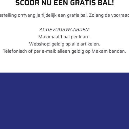
SCOOR NU EEN GRATIS BAL!
-
p
informatie over dit product:
a
p
r
0
T
r
a
o
,
bestelling ontvang je tijdelijk een gratis bal. Zolang de voorraad
o
d
s
1
7
p
t
4
t
ACTIEVOORWAARDEN:
-
a
6
/
Maximaal 1 bal per klant.
P
D
m
Webshop: geldig op alle artikelen.
o
Vredestein
T
1
Telefonisch of per e-mail: alleen geldig op Maxam banden.
w
L
2
Flotation Pro
e
b
r
560
a
m
r
o
45
u
Radiaal
n
t
22.5
-
146
5
k
D