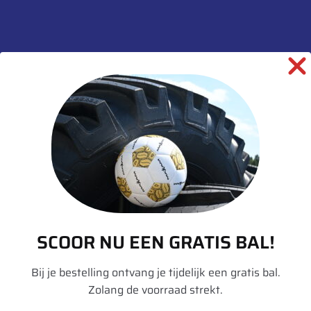
Beschrijving
Aanvullende informatie
Merk
Ceat
Model
Flotation Plus
Breedte
500
Hoogte
50
Radiaal/Diagonaal
Diagonaal
Inchmaat
17
SCOOR NU EEN GRATIS BAL!
Loadindex
149
Bij je bestelling ontvang je tijdelijk een gratis bal.
Zolang de voorraad strekt.
Speedindex
A8