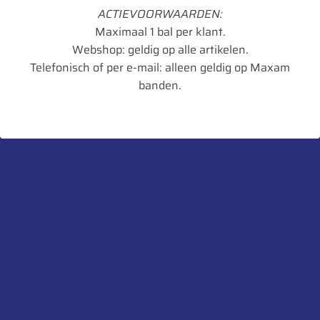
TL/TT
TL
ACTIEVOORWAARDEN:
Maximaal 1 bal per klant.
Hoogte in mm
945
Webshop: geldig op alle artikelen.
Breedte in mm
500
Telefonisch of per e-mail: alleen geldig op Maxam
banden.
Diameter in mm
945
Artikelnummer
8906117622796
UnitCode
STK
Aanbevolen velg
16.00 x 17
Heb je een vraag over dit product?
Neem contact met ons op.