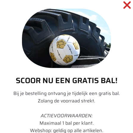
Beschrijving
Aanvullende informatie
Merk
BKT
Model
Agrimax RT 855
Breedte
480
Hoogte
80
SCOOR NU EEN GRATIS BAL!
Radiaal/Diagonaal
Radiaal
Bij je bestelling ontvang je tijdelijk een gratis bal.
Inchmaat
38
Zolang de voorraad strekt.
Loadindex
149
ACTIEVOORWAARDEN:
Maximaal 1 bal per klant.
Speedindex
A8
Webshop: geldig op alle artikelen.