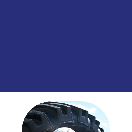
Informatie aanvragen
SKU:
00033772
Categorieën:
Banden
,
Oplegger
,
T
informatie over dit product:
Bandenlabe
inental
2