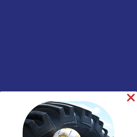
Aanvullende
informatie
Merk
Apollo
Model
EnduRace RA
Breedte
215
Hoogte
75
Radiaal/Diagonaal
Radiaal
Inchmaat
17.5
Loadindex
126
Loadindex 2
124
Speedindex 2
M