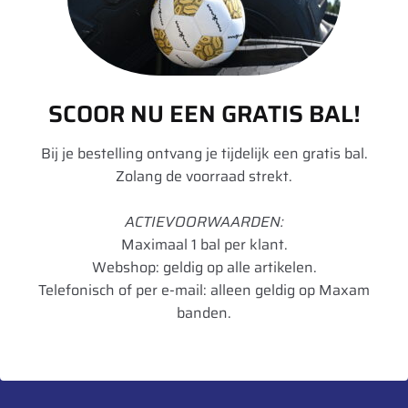
TL/TT
TL
Rol Weerstand
D
SCOOR NU EEN GRATIS BAL!
Remmen op nat
C
wegdek
Bij je bestelling ontvang je tijdelijk een gratis bal.
Zolang de voorraad strekt.
Geluid dB
70
Geluidsklasse
1
ACTIEVOORWAARDEN:
Maximaal 1 bal per klant.
Toepassing
Regionaal
Webshop: geldig op alle artikelen.
Artikelnummer
8714692334290
Telefonisch of per e-mail: alleen geldig op Maxam
banden.
UnitCode
STK
Gewicht
28,39