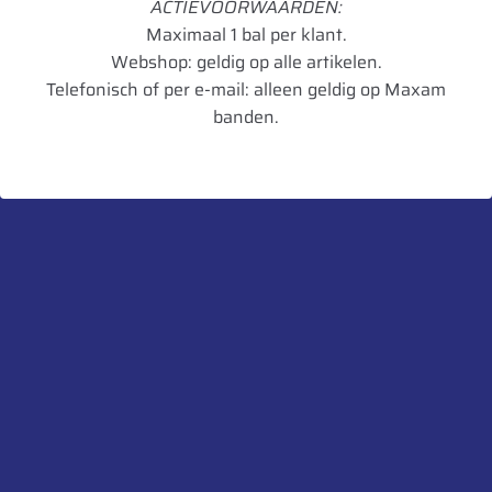
ACTIEVOORWAARDEN:
Speedindex
A8
Maximaal 1 bal per klant.
Webshop: geldig op alle artikelen.
Loadindex 2
137
Telefonisch of per e-mail: alleen geldig op Maxam
Speedindex 2
B
banden.
TL/TT
TL
Breedte in mm
438
Diameter in mm
1475
Artikelnummer
8059971004724
UnitCode
STK
Belaste Straal
660
Aanbevolen velg
W15L
Toegestane velg
W14L,DW14L,DW15L