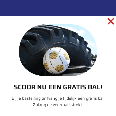
informatie over dit product:
Beschrijving
Aanvullende informatie
Merk
Trelleborg
Model
TM600
Breedte
420
Hoogte
85
SCOOR NU EEN GRATIS BAL!
Radiaal/Diagonaal
Radiaal
Bij je bestelling ontvang je tijdelijk een gratis bal.
Inchmaat
30
Zolang de voorraad strekt.
Loadindex
140