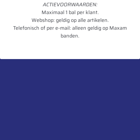
ACTIEVOORWAARDEN:
Rol Weerstand
C
Maximaal 1 bal per klant.
Webshop: geldig op alle artikelen.
Remmen op
B
Telefonisch of per e-mail: alleen geldig op Maxam
nat wegdek
banden.
Geluid dB
73
Geluidsklasse
B
Toepassing
Mix
Artikelnummer
5452000560520
UnitCode
STK
Profiel diepte
18
Gewicht
72,84