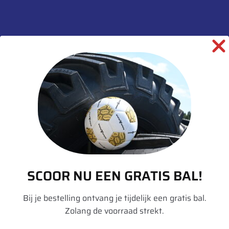
informatie
Merk
Goodyear
Model
Omnitrac S Heavy
Duty
Breedte
315
Hoogte
80
Inchmaat
22.5
Loadindex
156
SCOOR NU EEN GRATIS BAL!
Loadindex 2
150
Bij je bestelling ontvang je tijdelijk een gratis bal.
Speedindex 2
K
Zolang de voorraad strekt.
TL/TT
TL