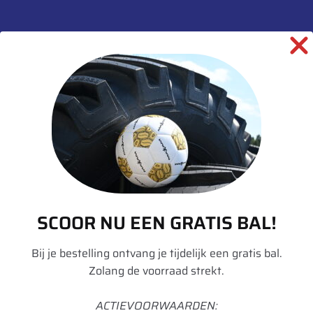
Merk
Fulda
Model
Winterforce
Breedte
315
Hoogte
70
Inchmaat
22.5
Loadindex
154
Speedindex
K
Loadindex 2
152
SCOOR NU EEN GRATIS BAL!
Speedindex 2
L
Bij je bestelling ontvang je tijdelijk een gratis bal.
TL/TT
TL
Zolang de voorraad strekt.
Rol Weerstand
E
ACTIEVOORWAARDEN: