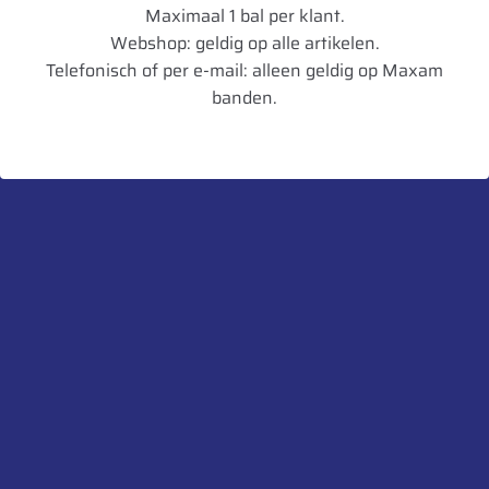
Maximaal 1 bal per klant.
Remmen op
C
Webshop: geldig op alle artikelen.
nat wegdek
Telefonisch of per e-mail: alleen geldig op Maxam
banden.
Geluid dB
75
Geluidsklasse
B
Toepassing
Winter
Artikelnummer
5452000539069
UnitCode
STK
Profiel diepte
19
Gewicht
58,47
Bandenlabel