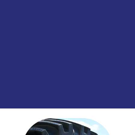
Informatie aanvragen
SKU:
00048131
Categorieën:
Banden
,
Stuuras
,
Tr
informatie over dit product:
Bandenlabe
lo