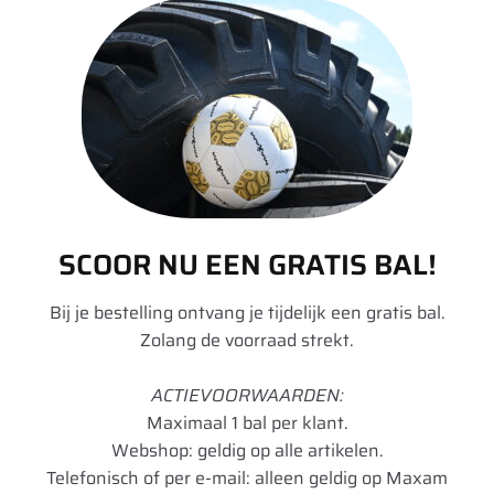
Breedte
295
Hoogte
80
Inchmaat
22.5
Loadindex
154
Loadindex 2
149
Speedindex 2
M
SCOOR NU EEN GRATIS BAL!
TL/TT
TL
Bij je bestelling ontvang je tijdelijk een gratis bal.
Zolang de voorraad strekt.
Rol Weerstand
C
Remmen op
B
ACTIEVOORWAARDEN:
Maximaal 1 bal per klant.
nat wegdek
Webshop: geldig op alle artikelen.
Geluid dB
71
Telefonisch of per e-mail: alleen geldig op Maxam