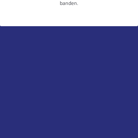
banden.
Geluidsklasse
A
Toepassing
Regionaal
Artikelnummer
5452000540881
UnitCode
STK
Gewicht
60,4
Bandenlabel