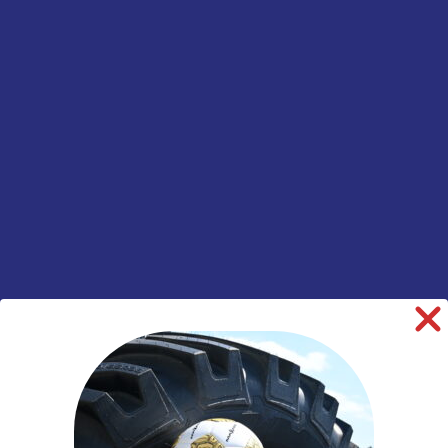
Merk
Bridgestone
Model
Duravis R-Drive
002
Breedte
295
Hoogte
80
Radiaal/Diagonaal
Radiaal
Inchmaat
22.5
Loadindex
152
Speedindex
M
Loadindex 2
148
Speedindex 2
M
TL/TT
TL