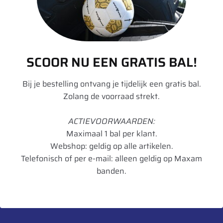
Rol Weerstand
C
Remmen op nat
B
wegdek
SCOOR NU EEN GRATIS BAL!
Geluid dB
75
Bij je bestelling ontvang je tijdelijk een gratis bal.
Zolang de voorraad strekt.
Geluidsklasse
2
Seizoen
Zomer
ACTIEVOORWAARDEN:
Maximaal 1 bal per klant.
Artikelnummer
3286341695014
Webshop: geldig op alle artikelen.
UnitCode
STK
Telefonisch of per e-mail: alleen geldig op Maxam
banden.
Profiel diepte
18.4
Gewicht
66,859