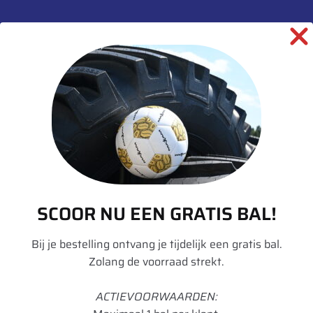
SKU:
00011181
Categorieën:
Banden
,
Gazon
,
Landbouw
informatie over dit product:
Beschrijving
Aanvullende informatie
Merk
BKT
SCOOR NU EEN GRATIS BAL!
Model
TR 315
Bij je bestelling ontvang je tijdelijk een gratis bal.
Breedte
12.00
Zolang de voorraad strekt.
Radiaal/Diagonaal
Diagonaal
ACTIEVOORWAARDEN: