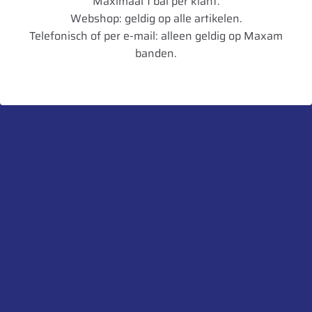
Maximaal 1 bal per klant.
Inchmaat
12
Webshop: geldig op alle artikelen.
Loadindex
PR08
Telefonisch of per e-mail: alleen geldig op Maxam
banden.
TL/TT
TL
Artikelnummer
8903094022410
UnitCode
STK
Heb je een vraag over dit product?
Neem contact met ons op.