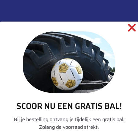
Informatie aanvragen
SKU:
00025254
Categorieën:
Banden
,
Gazon
,
Landbouw
informatie over dit product:
Beschrijving
Aanvullende informatie
SCOOR NU EEN GRATIS BAL!
Merk
BKT
Bij je bestelling ontvang je tijdelijk een gratis bal.
Model
TR 315
Zolang de voorraad strekt.