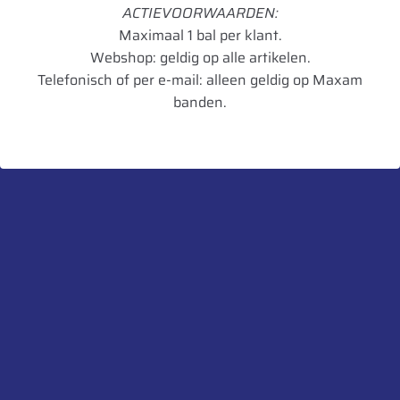
Breedte
10.50
ACTIEVOORWAARDEN:
Maximaal 1 bal per klant.
Radiaal/Diagonaal
Diagonaal
Webshop: geldig op alle artikelen.
Inchmaat
12
Telefonisch of per e-mail: alleen geldig op Maxam
banden.
Loadindex
PR08
TL/TT
TL
Artikelnummer
8903094028436
UnitCode
STK
Heb je een vraag over dit product?
Neem contact met ons op.