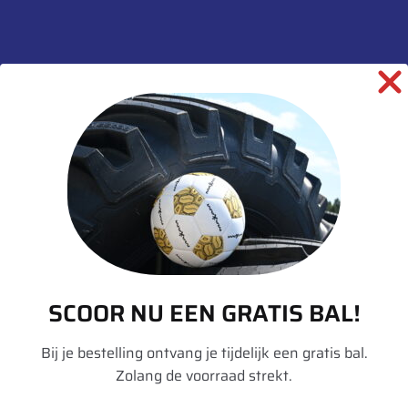
Informatie aanvragen
SKU:
00014512
Categorieën:
Banden
,
Gazon
,
Landbouw
informatie over dit product:
Beschrijving
Aanvullende informatie
SCOOR NU EEN GRATIS BAL!
Merk
BKT
Bij je bestelling ontvang je tijdelijk een gratis bal.
Model
TR 315
Zolang de voorraad strekt.