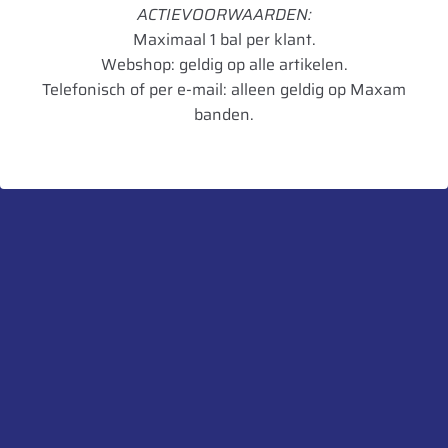
Breedte
10.50
ACTIEVOORWAARDEN:
Maximaal 1 bal per klant.
Radiaal/Diagonaal
Diagonaal
Webshop: geldig op alle artikelen.
Inchmaat
12
Telefonisch of per e-mail: alleen geldig op Maxam
banden.
Loadindex
PR06
TL/TT
TL
Artikelnummer
8903094022311
UnitCode
STK
Heb je een vraag over dit product?
Neem contact met ons op.