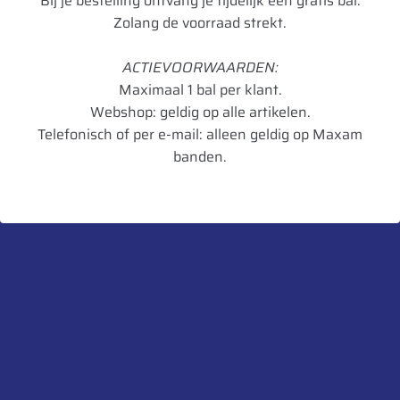
Bij je bestelling ontvang je tijdelijk een gratis bal.
Breedte
8.50
Zolang de voorraad strekt.
Radiaal/Diagonaal
Diagonaal
ACTIEVOORWAARDEN:
Inchmaat
10
Maximaal 1 bal per klant.
Loadindex
PR04
Webshop: geldig op alle artikelen.
Telefonisch of per e-mail: alleen geldig op Maxam
TL/TT
TL
banden.
Hoogte in mm
457,2
Breedte in mm
215,9
Diameter in mm
254
Artikelnummer
8903094027637
UnitCode
STK