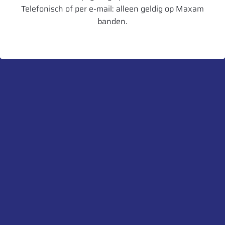
Velgbreedte
18
Telefonisch of per e-mail: alleen geldig op Maxam
banden.
Schijfdikte
12 mm
UnitCode
STK
Heb je een vraag over dit product?
Neem contact met ons op.