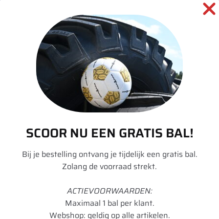
SKU:
00036356
Categorieën:
Landbouw
,
Tractor
,
Velgen
informatie over dit product:
Beschrijving
SCOOR NU EEN GRATIS BAL!
Aanvullende informatie
Bij je bestelling ontvang je tijdelijk een gratis bal.
Zolang de voorraad strekt.
Merk
Divers
Model
DW
ACTIEVOORWAARDEN:
Maximaal 1 bal per klant.
Velgdiameter
26
Webshop: geldig op alle artikelen.