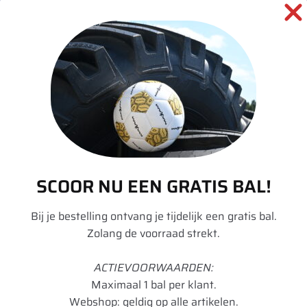
SKU:
00036466
Categorieën:
Landbouw
,
Tractor
,
Velgen
informatie over dit product:
Beschrijving
SCOOR NU EEN GRATIS BAL!
Aanvullende informatie
Bij je bestelling ontvang je tijdelijk een gratis bal.
Zolang de voorraad strekt.
Merk
Divers
Model
DW
ACTIEVOORWAARDEN:
Maximaal 1 bal per klant.
Velgdiameter
50
Webshop: geldig op alle artikelen.