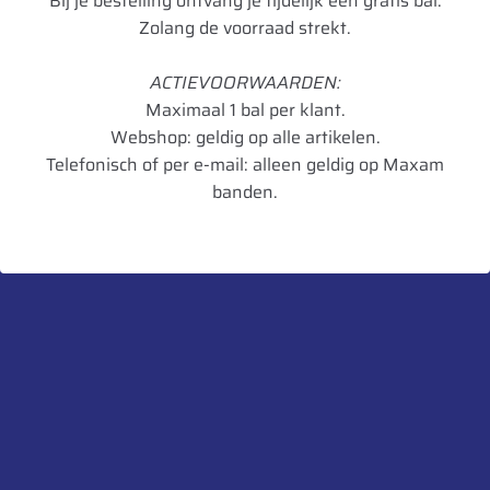
Bij je bestelling ontvang je tijdelijk een gratis bal.
Breedte
5.00
Zolang de voorraad strekt.
Radiaal/Diagonaal
Diagonaal
ACTIEVOORWAARDEN:
Inchmaat
6
Maximaal 1 bal per klant.
Loadindex
PR04
Webshop: geldig op alle artikelen.
Telefonisch of per e-mail: alleen geldig op Maxam
TL/TT
TL
banden.
Hoogte in mm
330,2
Breedte in mm
127
Diameter in mm
152,4
Artikelnummer
8903094012336
UnitCode
STK