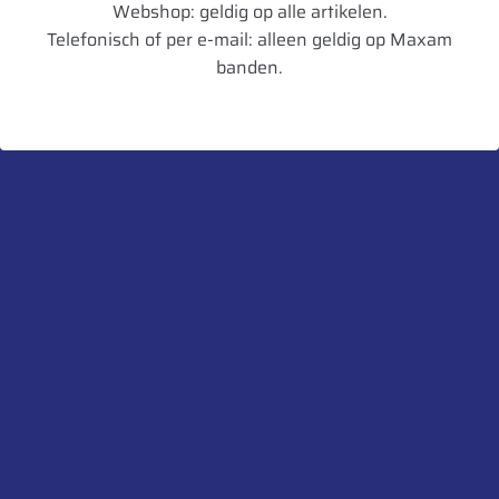
Remmen op
B
Webshop: geldig op alle artikelen.
Telefonisch of per e-mail: alleen geldig op Maxam
nat wegdek
banden.
Geluid dB
76
Geluidsklasse
B
Toepassing
Mix
Artikelnummer
5452000749796
UnitCode
STK
Gewicht
73,9
Bandenlabel