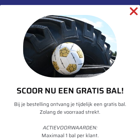
Merk
Dunlop
Model
SP482
Breedte
013
Inchmaat
22.5
Loadindex
156
Speedindex
G
SCOOR NU EEN GRATIS BAL!
Loadindex 2
154
Speedindex 2
K
Bij je bestelling ontvang je tijdelijk een gratis bal.
Zolang de voorraad strekt.
TL/TT
TL
ACTIEVOORWAARDEN:
Rol Weerstand
D
Maximaal 1 bal per klant.