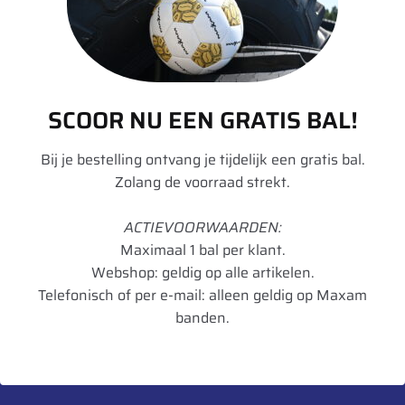
Aanvullende informatie
Merk
Divers
Model
DW
SCOOR NU EEN GRATIS BAL!
Velgdiameter
38
Bij je bestelling ontvang je tijdelijk een gratis bal.
Velgbreedte
12
Zolang de voorraad strekt.
Schijfdikte
12 mm
ACTIEVOORWAARDEN:
UnitCode
STK
Maximaal 1 bal per klant.
Webshop: geldig op alle artikelen.
Telefonisch of per e-mail: alleen geldig op Maxam
banden.
Heb je een vraag over dit product?
Neem contact met ons op.