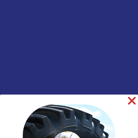
Tractorvelg
vast
Informatie aanvragen
SKU:
00036421
Categorieën:
Landbouw
,
Tractor
,
Velgen
informatie over dit product:
Beschrijving