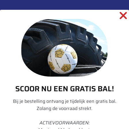
SCOOR NU EEN GRATIS BAL!
Bij je bestelling ontvang je tijdelijk een gratis bal.
Zolang de voorraad strekt.
Dit is slechts een greep uit ons assortiment.
Staat
jouw maat er niet tussen?
Bel ons op
0486-479760
ACTIEVOORWAARDEN:
of mail naar
info@demolenbanden.nl
. We hebben nog