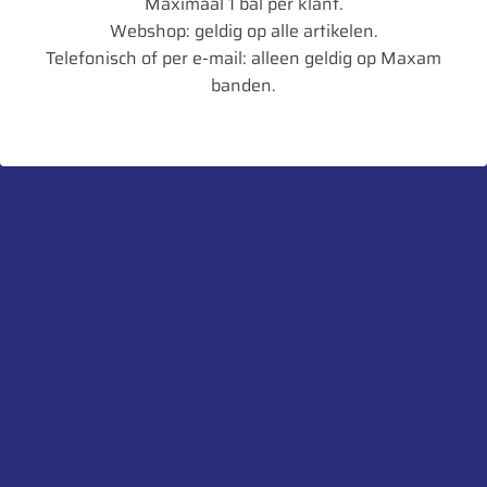
Maximaal 1 bal per klant.
veel meer maten op voorraad en helpen je graag aan
Webshop: geldig op alle artikelen.
de perfecte band voor jouw inzet en
Telefonisch of per e-mail: alleen geldig op Maxam
rijomstandigheden.
banden.
Categorieën:
Geen categorie
,
Nieuws
Verhuizing De Molen
Ontdek de hulpmaterialen
Banden vestiging Son
van De Molen Banden