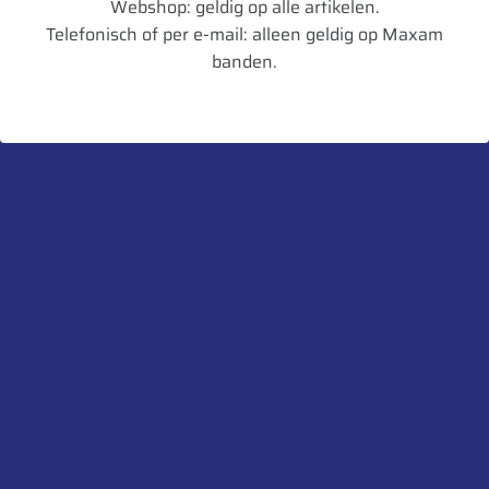
Webshop: geldig op alle artikelen.
Telefonisch of per e-mail: alleen geldig op Maxam
Diameter in mm
1814
banden.
Artikelnummer
3528703241386
UnitCode
STK
Profiel diepte
54
Belaste Straal
794
Gewicht
246
Aanbevolen velg
DW25B
Toegestane velg
MW25B
Heb je een vraag over dit product?