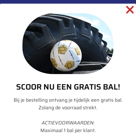
Aanvullende informatie
Merk
Michelin
Model
Xeobib
Breedte
710
Hoogte
60
Radiaal/Diagonaal
Radiaal
SCOOR NU EEN GRATIS BAL!
Inchmaat
38
Loadindex
160
Bij je bestelling ontvang je tijdelijk een gratis bal.
Zolang de voorraad strekt.
Speedindex
D
ACTIEVOORWAARDEN:
TL/TT
TL
Maximaal 1 bal per klant.
Breedte in mm
712