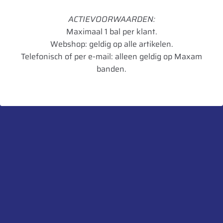
Radiaal/Diagonaal
Radiaal
ACTIEVOORWAARDEN:
Inchmaat
42
Maximaal 1 bal per klant.
Loadindex
174
Webshop: geldig op alle artikelen.
Telefonisch of per e-mail: alleen geldig op Maxam
Speedindex
D
banden.
TL/TT
TL
Cyclic Field Operation
NRO
Breedte in mm
665
Diameter in mm
1925
Artikelnummer
8714692362279
UnitCode
STK
Belaste Straal
845
Aanbevolen velg
DW23B