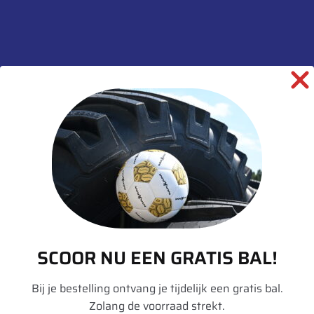
SKU:
00066016
Categorieën:
Banden
,
Landbouw
,
Tractor
informatie over dit product:
Beschrijving
Aanvullende informatie
Merk
Vredestein
Model
Traxion Optimall
SCOOR NU EEN GRATIS BAL!
Breedte
650
Hoogte
65
Bij je bestelling ontvang je tijdelijk een gratis bal.
Zolang de voorraad strekt.