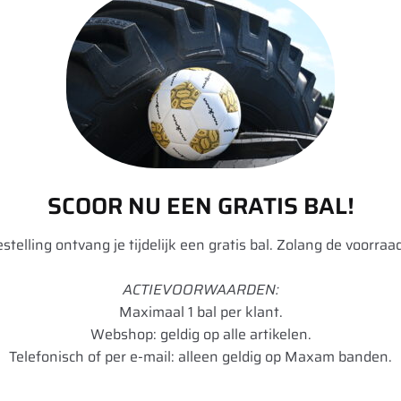
Trelleborg
TM1060
600
SCOOR NU EEN GRATIS BAL!
60
bestelling ontvang je tijdelijk een gratis bal. Zolang de voorraad
Radiaal
28
ACTIEVOORWAARDEN:
Maximaal 1 bal per klant.
157
Webshop: geldig op alle artikelen.
Telefonisch of per e-mail: alleen geldig op Maxam banden.
D
TL