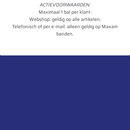
Merk
Pronar
ACTIEVOORWAARDEN:
Maximaal 1 bal per klant.
Velgdiameter
17
Webshop: geldig op alle artikelen.
Velgbreedte
16.00
Telefonisch of per e-mail: alleen geldig op Maxam
banden.
ET
ET: -35
Aansluitmaat
161/205/6
Kleur
Zilver (RAL 9006)
UnitCode
STK
Heb je een vraag over dit product?
Neem contact met ons op.