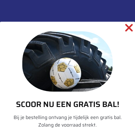
Toevoegen aan winkelwagen
SKU:
00016969
Categorieën:
Landbouw
,
Landbouwwagen
velgen
,
Velgen
informatie over dit product:
Beschrijving
SCOOR NU EEN GRATIS BAL!
Aanvullende informatie
Bij je bestelling ontvang je tijdelijk een gratis bal.
Zolang de voorraad strekt.