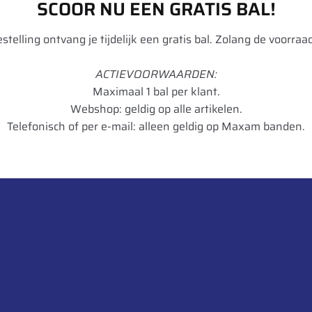
SCOOR NU EEN GRATIS BAL!
Divers BB
bestelling ontvang je tijdelijk een gratis bal. Zolang de voorraad
TR 15
ACTIEVOORWAARDEN:
350/400/60
Maximaal 1 bal per klant.
Webshop: geldig op alle artikelen.
Diagonaal
Telefonisch of per e-mail: alleen geldig op Maxam banden.
15.5
RR
4040658024023
STK