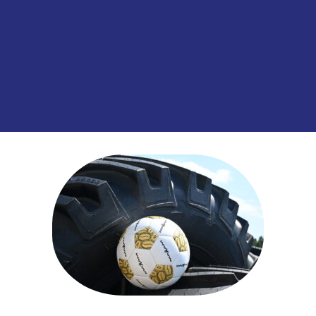
Toevoegen aan
SKU:
00004906
Categorieën:
Binnenbanden
,
Lan
informatie over dit product: